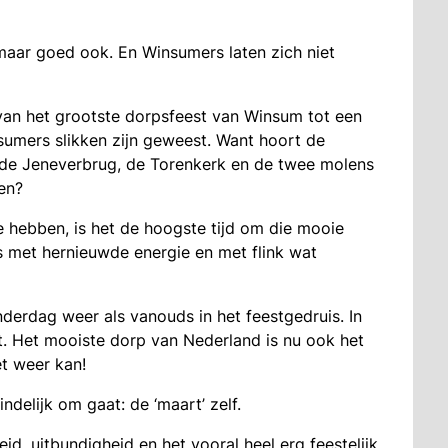
s maar goed ook. En Winsumers laten zich niet
van het grootste dorpsfeest van Winsum tot een
sumers slikken zijn geweest. Want hoort de
 de Jeneverbrug, de Torenkerk en de twee molens
en?
te hebben, is het de hoogste tijd om die mooie
is met hernieuwde energie en met flink wat
erdag weer als vanouds in het feestgedruis. In
at. Het mooiste dorp van Nederland is nu ook het
et weer kan!
delijk om gaat: de ‘maart’ zelf.
d, uitbundigheid en het vooral heel erg feestelijk