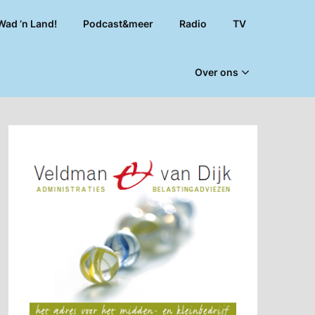
Wad ’n Land!
Podcast&meer
Radio
TV
Over ons