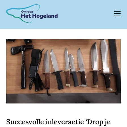
Skip
to
content
Succesvolle inleveractie ‘Drop je