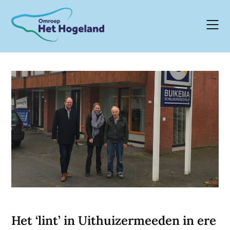
Skip
to
content
Het ‘lint’ in Uithuizermeeden in ere