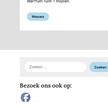
Warffum ruim 1 miljoen.
Nieuws
Zoeken
naar:
Bezoek ons ook op: