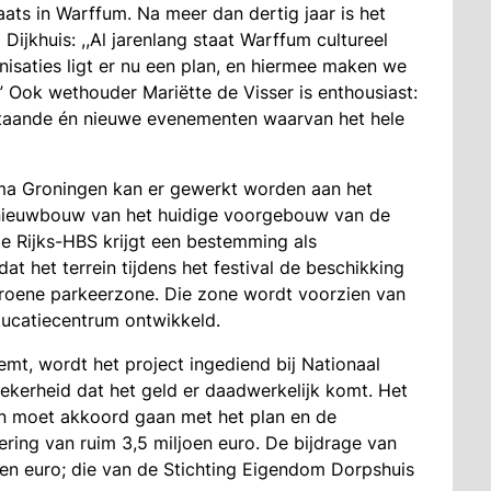
aats in Warffum. Na meer dan dertig jaar is het
Dijkhuis: ,,Al jarenlang staat Warffum cultureel
nisaties ligt er nu een plan, en hiermee maken we
 Ook wethouder Mariëtte de Visser is enthousiast:
staande én nieuwe evenementen waarvan het hele
mma Groningen kan er gewerkt worden aan het
nieuwbouw van het huidige voorgebouw van de
 Rijks-HBS krijgt een bestemming als
at het terrein tijdens het festival de beschikking
roene parkeerzone. Die zone wordt voorzien van
ducatiecentrum ontwikkeld.
emt, wordt het project ingediend bij Nationaal
kerheid dat het geld er daadwerkelijk komt. Het
n moet akkoord gaan met het plan en de
ring van ruim 3,5 miljoen euro. De bijdrage van
en euro; die van de Stichting Eigendom Dorpshuis