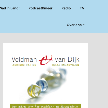
Wad ’n Land!
Podcast&meer
Radio
TV
Over ons