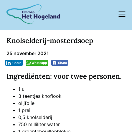
Skip
to
content
Knolselderij-mosterdsoep
25 november 2021
Whatsapp
Share
Share
Ingrediënten: voor twee personen.
1 ui
3 teentjes knoflook
olijfolie
1 prei
0,5 knolselderij
750 milliliter water
1 groentebouillonblokje