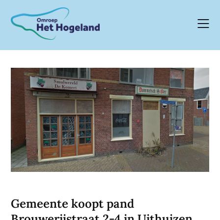
Skip
to
content
Gemeente koopt pand
Brouwerijstraat 2-4 in Uithuizen