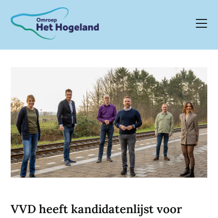
Skip
to
content
VVD heeft kandidatenlijst voor