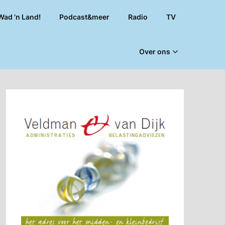
Wad ’n Land!
Podcast&meer
Radio
TV
Over ons