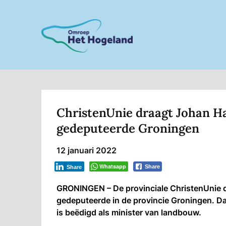
Skip
to
content
ChristenUnie draagt Johan H
gedeputeerde Groningen
12 januari 2022
Whatsapp
Share
Share
GRONINGEN – De provinciale ChristenUnie 
gedeputeerde in de provincie Groningen. D
is beëdigd als minister van landbouw.