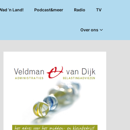
Wad ’n Land!
Podcast&meer
Radio
TV
Over ons