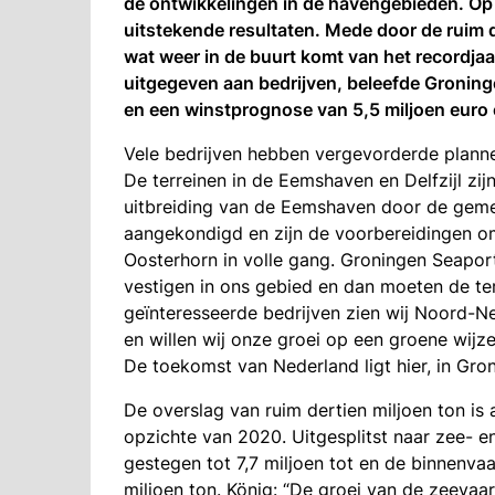
de ontwikkelingen in de havengebieden. Op 
uitstekende resultaten. Mede door de ruim de
wat weer in de buurt komt van het recordjaa
uitgegeven aan bedrijven, beleefde Gronin
en een winstprognose van 5,5 miljoen euro 
Vele bedrijven hebben vergevorderde planne
De terreinen in de Eemshaven en Delfzijl zijn 
uitbreiding van de Eemshaven door de geme
aangekondigd en zijn de voorbereidingen om 
Oosterhorn in volle gang. Groningen Seaport
vestigen in ons gebied en dan moeten de terr
geïnteresseerde bedrijven zien wij Noord-Ne
en willen wij onze groei op een groene wijze
De toekomst van Nederland ligt hier, in Gron
De overslag van ruim dertien miljoen ton is
opzichte van 2020. Uitgesplitst naar zee- e
gestegen tot 7,7 miljoen tot en de binnenva
miljoen ton. König: “De groei van de zeeva