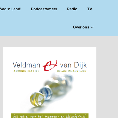
Wad ’n Land!
Podcast&meer
Radio
TV
Over ons