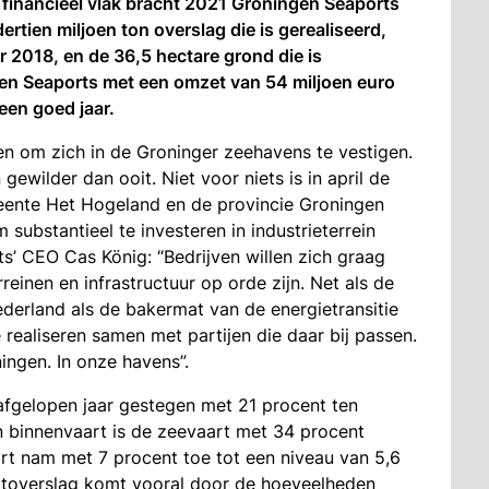
financieel vlak bracht 2021 Groningen Seaports
rtien miljoen ton overslag die is gerealiseerd,
r 2018, en de 36,5 hectare grond die is
gen Seaports met een omzet van 54 miljoen euro
een goed jaar.
n om zich in de Groninger zeehavens te vestigen.
gewilder dan ooit. Niet voor niets is in april de
ente Het Hogeland en de provincie Groningen
substantieel te investeren in industrieterrein
s’ CEO Cas König: “Bedrijven willen zich graag
einen en infrastructuur op orde zijn. Net als de
derland als de bakermat van de energietransitie
 realiseren samen met partijen die daar bij passen.
ingen. In onze havens”.
 afgelopen jaar gestegen met 21 procent ten
n binnenvaart is de zeevaart met 34 procent
art nam met 7 procent toe tot een niveau van 5,6
artoverslag komt vooral door de hoeveelheden