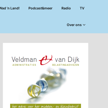
Wad ’n Land!
Podcast&meer
Radio
TV
Over ons