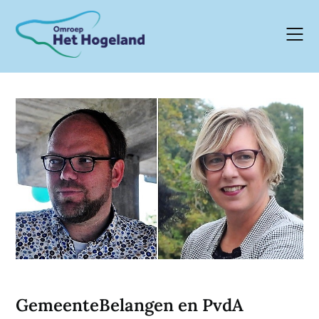
Skip
to
content
GemeenteBelangen en PvdA