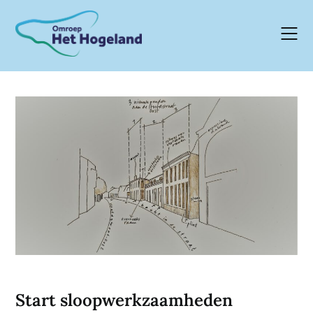
Skip
to
content
Start sloopwerkzaamheden