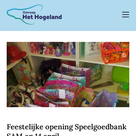
Skip
to
content
Feestelijke opening Speelgoedbank