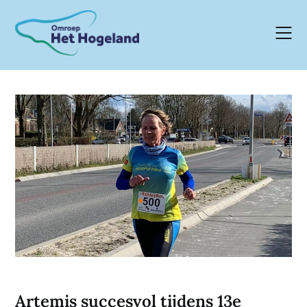
Skip
to
content
Artemis succesvol tijdens 13e