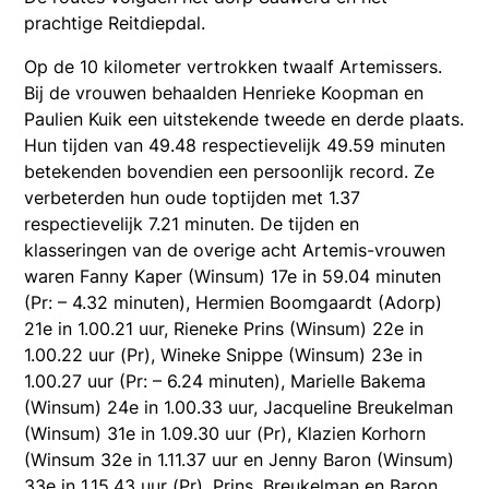
prachtige Reitdiepdal.
Op de 10 kilometer vertrokken twaalf Artemissers.
Bij de vrouwen behaalden Henrieke Koopman en
Paulien Kuik een uitstekende tweede en derde plaats.
Hun tijden van 49.48 respectievelijk 49.59 minuten
betekenden bovendien een persoonlijk record. Ze
verbeterden hun oude toptijden met 1.37
respectievelijk 7.21 minuten. De tijden en
klasseringen van de overige acht Artemis-vrouwen
waren Fanny Kaper (Winsum) 17e in 59.04 minuten
(Pr: – 4.32 minuten), Hermien Boomgaardt (Adorp)
21e in 1.00.21 uur, Rieneke Prins (Winsum) 22e in
1.00.22 uur (Pr), Wineke Snippe (Winsum) 23e in
1.00.27 uur (Pr: – 6.24 minuten), Marielle Bakema
(Winsum) 24e in 1.00.33 uur, Jacqueline Breukelman
(Winsum) 31e in 1.09.30 uur (Pr), Klazien Korhorn
(Winsum 32e in 1.11.37 uur en Jenny Baron (Winsum)
33e in 1.15.43 uur (Pr). Prins, Breukelman en Baron