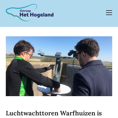
Skip
to
content
Luchtwachttoren Warfhuizen is