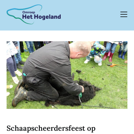
Skip
to
content
Schaapscheerdersfeest op