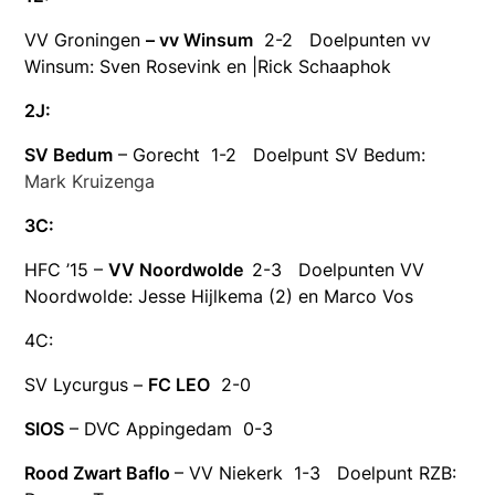
VV Groningen
– vv Winsum
2-2 Doelpunten vv
Winsum: Sven Rosevink en |Rick Schaaphok
2J:
SV Bedum
– Gorecht 1-2 Doelpunt SV Bedum:
Mark Kruizenga
3C:
HFC ’15 –
VV Noordwolde
2-3 Doelpunten VV
Noordwolde: Jesse Hijlkema (2) en Marco Vos
4C:
SV Lycurgus –
FC LEO
2-0
SIOS
– DVC Appingedam 0-3
Rood Zwart Baflo
– VV Niekerk 1-3 Doelpunt RZB: