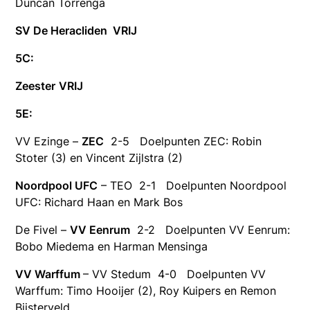
Duncan Torrenga
SV De Heracliden VRIJ
5C:
Zeester
VRIJ
5E:
VV Ezinge –
ZEC
2-5 Doelpunten ZEC: Robin
Stoter (3) en Vincent Zijlstra (2)
Noordpool UFC
– TEO 2-1 Doelpunten Noordpool
UFC: Richard Haan en Mark Bos
De Fivel –
VV Eenrum
2-2 Doelpunten VV Eenrum:
Bobo Miedema en Harman Mensinga
VV Warffum
– VV Stedum 4-0 Doelpunten VV
Warffum: Timo Hooijer (2), Roy Kuipers en Remon
Bijsterveld