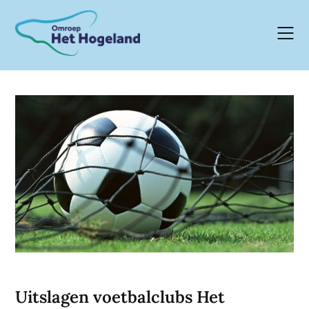
Skip
to
content
Uitslagen voetbalclubs Het