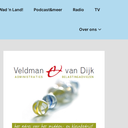
Wad ’n Land!
Podcast&meer
Radio
TV
Over ons