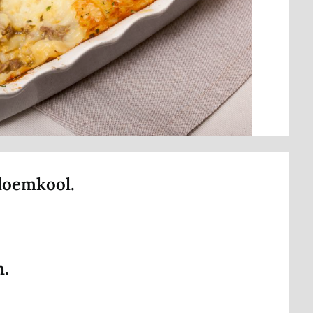
loemkool.
n.