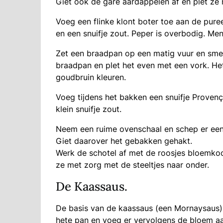
Giet ook de gare aardappelen af en plet ze
Voeg een flinke klont boter toe aan de pur
en een snuifje zout. Peper is overbodig. Meng
Zet een braadpan op een matig vuur en smelt
braadpan en plet het even met een vork. Het 
goudbruin kleuren.
Voeg tijdens het bakken een snuifje Provenç
klein snuifje zout.
Neem een ruime ovenschaal en schep er een 
Giet daarover het gebakken gehakt.
Werk de schotel af met de roosjes bloemkool
ze met zorg met de steeltjes naar onder.
De Kaassaus.
De basis van de kaassaus (een Mornaysaus) 
hete pan en voeg er vervolgens de bloem aa