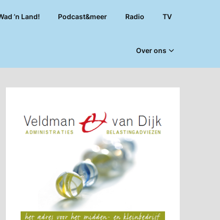
Wad ’n Land!
Podcast&meer
Radio
TV
Over ons