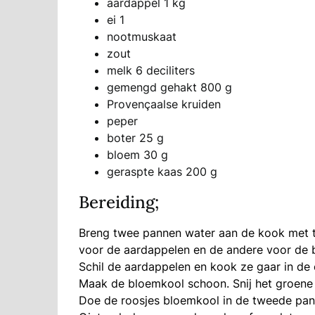
aardappel 1 kg
ei 1
nootmuskaat
zout
melk 6 deciliters
gemengd gehakt 800 g
Provençaalse kruiden
peper
boter 25 g
bloem 30 g
geraspte kaas 200 g
Bereiding;
Breng twee pannen water aan de kook met te
voor de aardappelen en de andere voor de 
Schil de aardappelen en kook ze gaar in de 
Maak de bloemkool schoon. Snij het groene l
Doe de roosjes bloemkool in de tweede pano