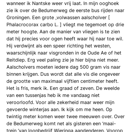
wanneer ik Nantske weer vrij laat. In mijn ooghoek
zie ik over de Bedumerweg de eerste bus rijden naar
Groningen. Een grote ,volwassen aalscholver [
Phalacrocorax carbo L. ] vliegt me tegemoet op drie
meter hoogte. Aan de manier van vliegen is te zien
dat hij precies voor ogen heeft waar hij naar toe wil.
Hij verdwijnt als een speer richting het westen,
waarschijnlijk naar visgronden in de Oude Ae of het
Reitdiep. Erg veel paling zie je hier bijna niet meer.
Aalscholvers moeten iedere dag 500 gram vis naar
binnen krijgen. Dus wordt dat alle vis die ongeveer
de grootte van maximaal vijftien centimeter heeft.
Het is fris, merk ik. Een graad of zeven. De weelde
van een tussenjas heb ik me vandaag niet
veroorloofd. Voor alle zekerheid maar weer mijn
gevoerde winterjas aan. Ik kijk om me heen. Op
twintig meter komen weer twee meeuwen over. Over
de Bedumerweg komt net als gisteren een ‘maai-
trein ‘van loonbedrijf Wieringa aandenderen. Voorop