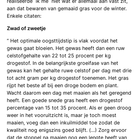
realiseerde ik me niet wat er allemaal aan vast zit,
aan dat bewaren van gemaaid gras voor de winter.
Enkele citaten:
Zwad of zweetje
“ Het optimale oogsttijdstip is vlak voordat het
gewas gaat bloeien. Het gewas heeft dan een ruw
celstofgehalte van 22 tot 25 procent per kg
drogestof. In de belangrijkste groeifase van het
gewas kan het gehalte ruwe celstof per dag met drie
tot acht gram per kg drogestof toenemen. Het gras
rijpt het beste af bij een droge bodem en plant.
Wacht daarom een dag met maaien als het geregend
heeft. Een goede snede gras heeft een drogestof
percentage van 15 tot 35 procent. Als er geen droog
weer in het vooruitzicht is, maar je toch moest
maaien, voeg dan een inkuilmiddel toe zodat de
kwaliteit nog enigszins goed blijft. (…) Zorg ervoor
dat de stoppel na maaien nog een lengte heeft van