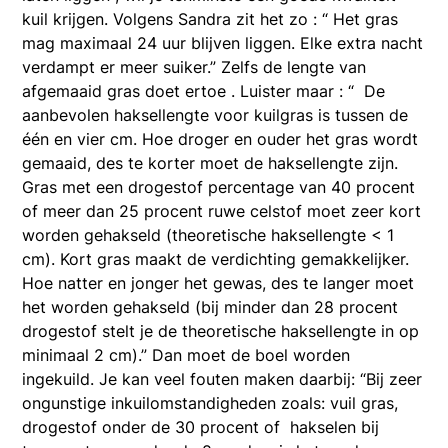
kuil krijgen. Volgens Sandra zit het zo : “ Het gras
mag maximaal 24 uur blijven liggen. Elke extra nacht
verdampt er meer suiker.” Zelfs de lengte van
afgemaaid gras doet ertoe . Luister maar : “ De
aanbevolen haksellengte voor kuilgras is tussen de
één en vier cm. Hoe droger en ouder het gras wordt
gemaaid, des te korter moet de haksellengte zijn.
Gras met een drogestof percentage van 40 procent
of meer dan 25 procent ruwe celstof moet zeer kort
worden gehakseld (theoretische haksellengte < 1
cm). Kort gras maakt de verdichting gemakkelijker.
Hoe natter en jonger het gewas, des te langer moet
het worden gehakseld (bij minder dan 28 procent
drogestof stelt je de theoretische haksellengte in op
minimaal 2 cm).” Dan moet de boel worden
ingekuild. Je kan veel fouten maken daarbij: “Bij zeer
ongunstige inkuilomstandigheden zoals: vuil gras,
drogestof onder de 30 procent of hakselen bij