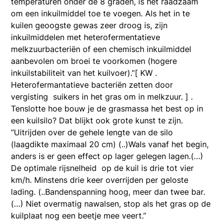
temperaturen onder de 8 graden, is het raadzaam
om een inkuilmiddel toe te voegen. Als het in te
kuilen geoogste gewas zeer droog is, zijn
inkuilmiddelen met heterofermentatieve
melkzuurbacteriën of een chemisch inkuilmiddel
aanbevolen om broei te voorkomen (hogere
inkuilstabiliteit van het kuilvoer).”[ KW .
Heterofermantatieve bacteriën zetten door
vergisting suikers in het gras om in melkzuur. ] .
Tenslotte hoe bouw je de grasmassa het best op in
een kuilsilo? Dat blijkt ook grote kunst te zijn.
“Uitrijden over de gehele lengte van de silo
(laagdikte maximaal 20 cm) (..)Wals vanaf het begin,
anders is er geen effect op lager gelegen lagen.(…)
De optimale rijsnelheid op de kuil is drie tot vier
km/h. Minstens drie keer overrijden per geloste
lading. (..Bandenspanning hoog, meer dan twee bar.
(…) Niet overmatig nawalsen, stop als het gras op de
kuilplaat nog een beetje mee veert.”