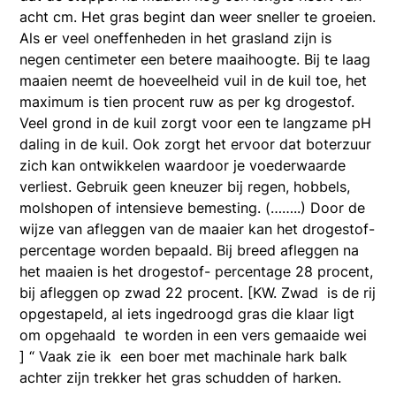
acht cm. Het gras begint dan weer sneller te groeien.
Als er veel oneffenheden in het grasland zijn is
negen centimeter een betere maaihoogte. Bij te laag
maaien neemt de hoeveelheid vuil in de kuil toe, het
maximum is tien procent ruw as per kg drogestof.
Veel grond in de kuil zorgt voor een te langzame pH
daling in de kuil. Ook zorgt het ervoor dat boterzuur
zich kan ontwikkelen waardoor je voederwaarde
verliest. Gebruik geen kneuzer bij regen, hobbels,
molshopen of intensieve bemesting. (……..) Door de
wijze van afleggen van de maaier kan het drogestof-
percentage worden bepaald. Bij breed afleggen na
het maaien is het drogestof- percentage 28 procent,
bij afleggen op zwad 22 procent. [KW. Zwad is de rij
opgestapeld, al iets ingedroogd gras die klaar ligt
om opgehaald te worden in een vers gemaaide wei
] “ Vaak zie ik een boer met machinale hark balk
achter zijn trekker het gras schudden of harken.