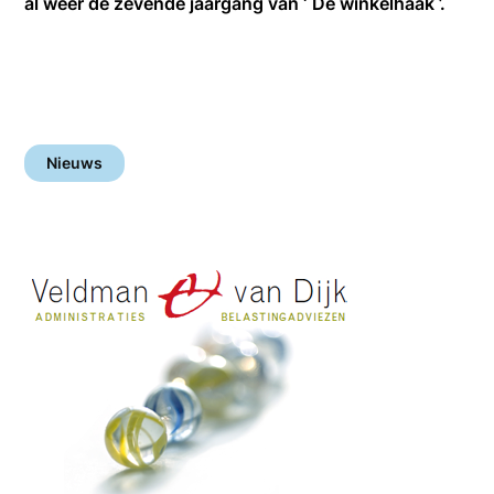
al weer de zevende jaargang van ‘ De winkelhaak ’.
Nieuws