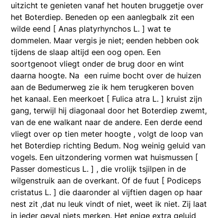
uitzicht te genieten vanaf het houten bruggetje over
het Boterdiep. Beneden op een aanlegbalk zit een
wilde eend [ Anas platyrhynchos L. ] wat te
dommelen. Maar vergis je niet; eenden hebben ook
tijdens de slaap altijd een oog open. Een
soortgenoot vliegt onder de brug door en wint
daarna hoogte. Na een ruime bocht over de huizen
aan de Bedumerweg zie ik hem terugkeren boven
het kanaal. Een meerkoet [ Fulica atra L. ] kruist zijn
gang, terwijl hij diagonaal door het Boterdiep zwemt,
van de ene walkant naar de andere. Een derde eend
vliegt over op tien meter hoogte , volgt de loop van
het Boterdiep richting Bedum. Nog weinig geluid van
vogels. Een uitzondering vormen wat huismussen [
Passer domesticus L. ] , die vrolijk tsjilpen in de
wilgenstruik aan de overkant. Of de fuut [ Podiceps
cristatus L. ] die daaronder al vijftien dagen op haar
nest zit ,dat nu leuk vindt of niet, weet ik niet. Zij laat
in ieder geval niets merken. Het enige extra geluid