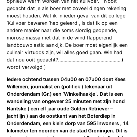
opnieuw warm worden van het kuilvoer. “ Nooit
gedacht dat je als boer met zoveel dingen rekening
moest houden. Wat ik in ieder geval van dit college
‘Kuilvoer bewaren ‘heb geleerd , is dat ik op een
andere manier naar die soms slordig geopende,
morose massa met dat in de wind flapperend
landbouwplastic aankijk. De boer moet eigenlijk een
culinair virtuoos zijn, wil alles goed gaan. Wie had
dat nou ooit gedacht?…………………………………………(
wordt vervolgd )
Iedere ochtend tussen 04u00 en 07u00 doet Kees
Willemen, journalist en (politiek ) tekenaar uit
Onderdendam (Gr.) een ‘Winkelhaakje ‘. Dat is een
wandeling van ongeveer 25 minuten met zijn hond
Nantske ( een elf jaar oude Golden Retriever –
jachtlijn ) aan de oostkant van het Boterdiep in
Onderdendam, een klein dorp van 595 inwoners , 14
kilometer ten noorden van de stad Groningen. Dit is