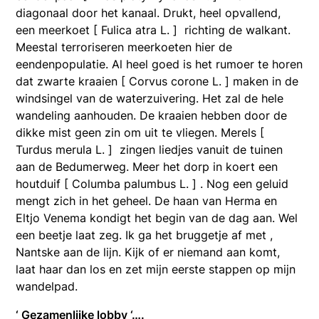
diagonaal door het kanaal. Drukt, heel opvallend,
een meerkoet [ Fulica atra L. ] richting de walkant.
Meestal terroriseren meerkoeten hier de
eendenpopulatie. Al heel goed is het rumoer te horen
dat zwarte kraaien [ Corvus corone L. ] maken in de
windsingel van de waterzuivering. Het zal de hele
wandeling aanhouden. De kraaien hebben door de
dikke mist geen zin om uit te vliegen. Merels [
Turdus merula L. ] zingen liedjes vanuit de tuinen
aan de Bedumerweg. Meer het dorp in koert een
houtduif [ Columba palumbus L. ] . Nog een geluid
mengt zich in het geheel. De haan van Herma en
Eltjo Venema kondigt het begin van de dag aan. Wel
een beetje laat zeg. Ik ga het bruggetje af met ,
Nantske aan de lijn. Kijk of er niemand aan komt,
laat haar dan los en zet mijn eerste stappen op mijn
wandelpad.
‘ Gezamenlijke lobby ‘….