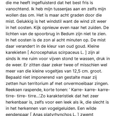
die me heeft ingefluisterd dat het best fris is
vanochtend. Ik heb mijn tussenjas aan en zelfs mijn
wollen das om. Het is maar acht graden door die
mist. Gelukkig is het windstil want de wind zit weer
in het oosten. Kijk opnieuw even naar het zuiden. De
lichten van de spoorbrug in Bedum zijn niet te zien.
In het oosten is de zon al acht minuten op. De mist
daar verandert in de kleur van oud goud. Kleine
karekieten [ Acrocephalus scirpaceus L. ] zijn al
sinds ik me ruim voor vijven stond te wassen, druk in
de weer. Er zitten daar zeker twee of misschien wel
meer van die kleine vogeltjes van 12,5 cm. groot.
Bepaald niet imponerend van gestalte maar zij
zetten hun territorium af met onvermoeibaar zingen.
Reeksen raspende, korte tonen: ‘ Karre- karre- karre-
tirre- tirre- tirre…’.Zo karakteristiek dat het zeer
herkenbaar is, zelfs voor een leek als ik, die slecht is
in het herkennen van vogelgeluiden. Een wilde
eendenpaar [ Anas platyrhynchos L. ] zwemt