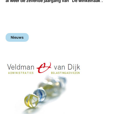
al weer de zevende jaargang van ‘ De winkelhaak ’.
Nieuws