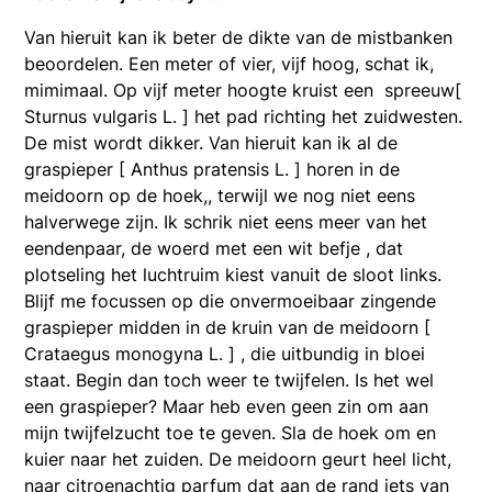
Van hieruit kan ik beter de dikte van de mistbanken
beoordelen. Een meter of vier, vijf hoog, schat ik,
mimimaal. Op vijf meter hoogte kruist een spreeuw[
Sturnus vulgaris L. ] het pad richting het zuidwesten.
De mist wordt dikker. Van hieruit kan ik al de
graspieper [ Anthus pratensis L. ] horen in de
meidoorn op de hoek,, terwijl we nog niet eens
halverwege zijn. Ik schrik niet eens meer van het
eendenpaar, de woerd met een wit befje , dat
plotseling het luchtruim kiest vanuit de sloot links.
Blijf me focussen op die onvermoeibaar zingende
graspieper midden in de kruin van de meidoorn [
Crataegus monogyna L. ] , die uitbundig in bloei
staat. Begin dan toch weer te twijfelen. Is het wel
een graspieper? Maar heb even geen zin om aan
mijn twijfelzucht toe te geven. Sla de hoek om en
kuier naar het zuiden. De meidoorn geurt heel licht,
naar citroenachtig parfum dat aan de rand iets van