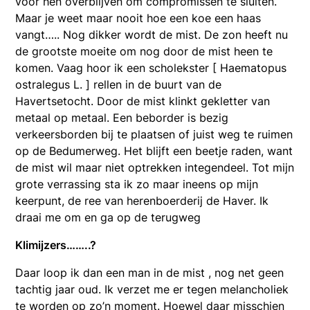
voor hen overblijven om compromissen te sluiten.
Maar je weet maar nooit hoe een koe een haas
vangt….. Nog dikker wordt de mist. De zon heeft nu
de grootste moeite om nog door de mist heen te
komen. Vaag hoor ik een scholekster [ Haematopus
ostralegus L. ] rellen in de buurt van de
Havertsetocht. Door de mist klinkt gekletter van
metaal op metaal. Een beborder is bezig
verkeersborden bij te plaatsen of juist weg te ruimen
op de Bedumerweg. Het blijft een beetje raden, want
de mist wil maar niet optrekken integendeel. Tot mijn
grote verrassing sta ik zo maar ineens op mijn
keerpunt, de ree van herenboerderij de Haver. Ik
draai me om en ga op de terugweg
Klimijzers……..?
Daar loop ik dan een man in de mist , nog net geen
tachtig jaar oud. Ik verzet me er tegen melancholiek
te worden op zo’n moment. Hoewel daar misschien