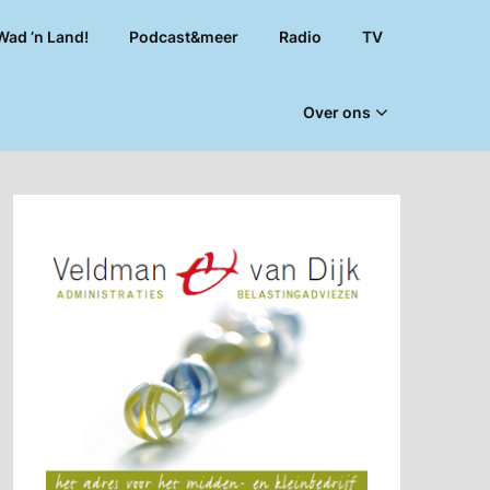
Wad ’n Land!
Podcast&meer
Radio
TV
Over ons