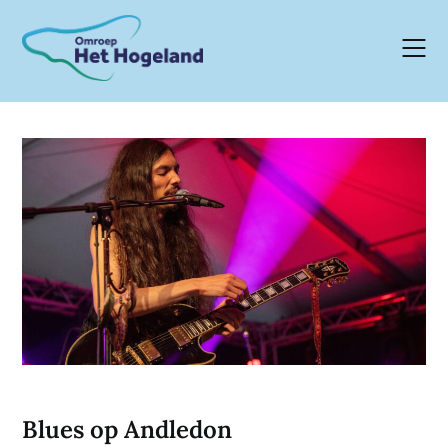
Skip
to
content
Blues op Andledon