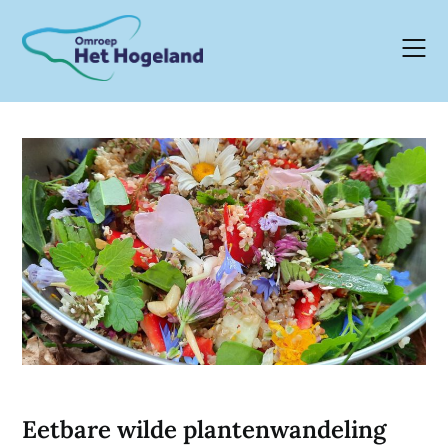
Skip
to
content
Eetbare wilde plantenwandeling