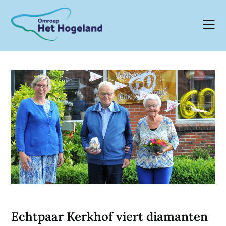
Skip
to
content
Echtpaar Kerkhof viert diamanten