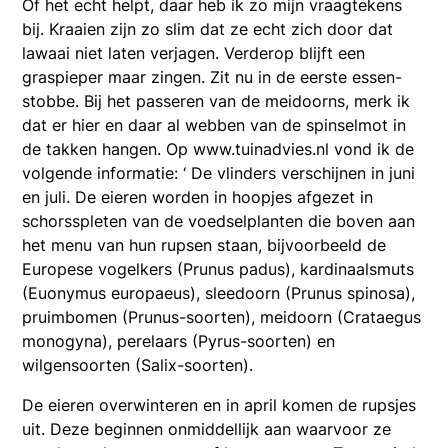
Of het echt helpt, daar heb ik zo mijn vraagtekens
bij. Kraaien zijn zo slim dat ze echt zich door dat
lawaai niet laten verjagen. Verderop blijft een
graspieper maar zingen. Zit nu in de eerste essen-
stobbe. Bij het passeren van de meidoorns, merk ik
dat er hier en daar al webben van de spinselmot in
de takken hangen. Op www.tuinadvies.nl vond ik de
volgende informatie: ‘ De vlinders verschijnen in juni
en juli. De eieren worden in hoopjes afgezet in
schorsspleten van de voedselplanten die boven aan
het menu van hun rupsen staan, bijvoorbeeld de
Europese vogelkers (Prunus padus), kardinaalsmuts
(Euonymus europaeus), sleedoorn (Prunus spinosa),
pruimbomen (Prunus-soorten), meidoorn (Crataegus
monogyna), perelaars (Pyrus-soorten) en
wilgensoorten (Salix-soorten).
De eieren overwinteren en in april komen de rupsjes
uit. Deze beginnen onmiddellijk aan waarvoor ze