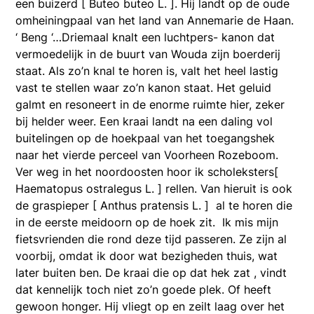
een buizerd [ Buteo buteo L. ]. Hij landt op de oude
omheiningpaal van het land van Annemarie de Haan.
‘ Beng ‘…Driemaal knalt een luchtpers- kanon dat
vermoedelijk in de buurt van Wouda zijn boerderij
staat. Als zo’n knal te horen is, valt het heel lastig
vast te stellen waar zo’n kanon staat. Het geluid
galmt en resoneert in de enorme ruimte hier, zeker
bij helder weer. Een kraai landt na een daling vol
buitelingen op de hoekpaal van het toegangshek
naar het vierde perceel van Voorheen Rozeboom.
Ver weg in het noordoosten hoor ik scholeksters[
Haematopus ostralegus L. ] rellen. Van hieruit is ook
de graspieper [ Anthus pratensis L. ] al te horen die
in de eerste meidoorn op de hoek zit. Ik mis mijn
fietsvrienden die rond deze tijd passeren. Ze zijn al
voorbij, omdat ik door wat bezigheden thuis, wat
later buiten ben. De kraai die op dat hek zat , vindt
dat kennelijk toch niet zo’n goede plek. Of heeft
gewoon honger. Hij vliegt op en zeilt laag over het