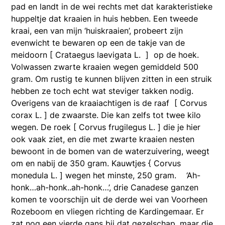
pad en landt in de wei rechts met dat karakteristieke
huppeltje dat kraaien in huis hebben. Een tweede
kraai, een van mijn ‘huiskraaien’, probeert zijn
evenwicht te bewaren op een de takje van de
meidoorn [ Crataegus laevigata L. ] op de hoek.
Volwassen zwarte kraaien wegen gemiddeld 500
gram. Om rustig te kunnen blijven zitten in een struik
hebben ze toch echt wat steviger takken nodig.
Overigens van de kraaiachtigen is de raaf [ Corvus
corax L. ] de zwaarste. Die kan zelfs tot twee kilo
wegen. De roek [ Corvus frugilegus L. ] die je hier
ook vaak ziet, en die met zwarte kraaien nesten
bewoont in de bomen van de waterzuivering, weegt
om en nabij de 350 gram. Kauwtjes { Corvus
monedula L. ] wegen het minste, 250 gram. ‘Ah-
honk…ah-honk..ah-honk…’, drie Canadese ganzen
komen te voorschijn uit de derde wei van Voorheen
Rozeboom en vliegen richting de Kardingemaar. Er
zat nog een vierde gans bij dat gezelschap, maar die