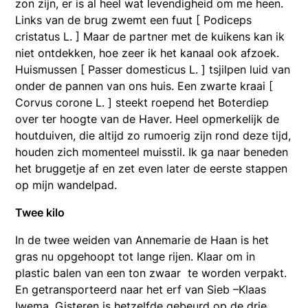
zon zijn, er is al heel wat levendigheid om me heen.
Links van de brug zwemt een fuut [ Podiceps
cristatus L. ] Maar de partner met de kuikens kan ik
niet ontdekken, hoe zeer ik het kanaal ook afzoek.
Huismussen [ Passer domesticus L. ] tsjilpen luid van
onder de pannen van ons huis. Een zwarte kraai [
Corvus corone L. ] steekt roepend het Boterdiep
over ter hoogte van de Haver. Heel opmerkelijk de
houtduiven, die altijd zo rumoerig zijn rond deze tijd,
houden zich momenteel muisstil. Ik ga naar beneden
het bruggetje af en zet even later de eerste stappen
op mijn wandelpad.
Twee kilo
In de twee weiden van Annemarie de Haan is het
gras nu opgehoopt tot lange rijen. Klaar om in
plastic balen van een ton zwaar te worden verpakt.
En getransporteerd naar het erf van Sieb –Klaas
Iwema. Gisteren is hetzelfde gebeurd op de drie