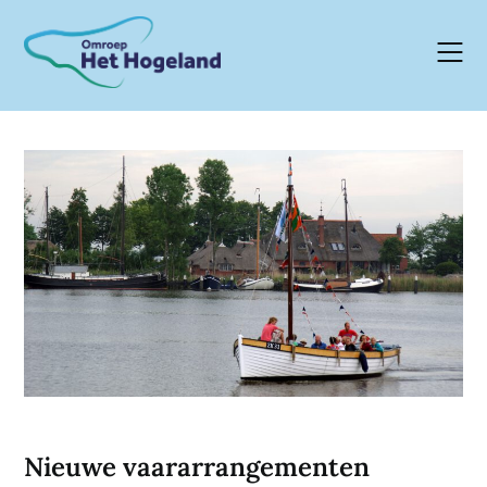
Skip
to
content
Nieuwe vaararrangementen