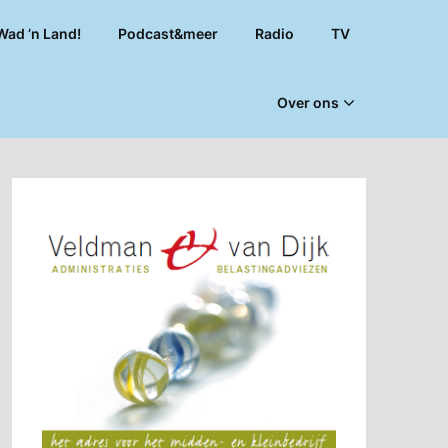
Wad ’n Land!
Podcast&meer
Radio
TV
Over ons