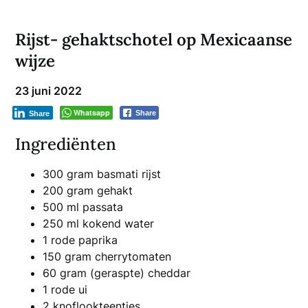
Rijst- gehaktschotel op Mexicaanse
wijze
23 juni 2022
Whatsapp
Share
Share
Ingrediënten
300 gram basmati rijst
200 gram gehakt
500 ml passata
250 ml kokend water
1 rode paprika
150 gram cherrytomaten
60 gram (geraspte) cheddar
1 rode ui
2 knoflookteentjes