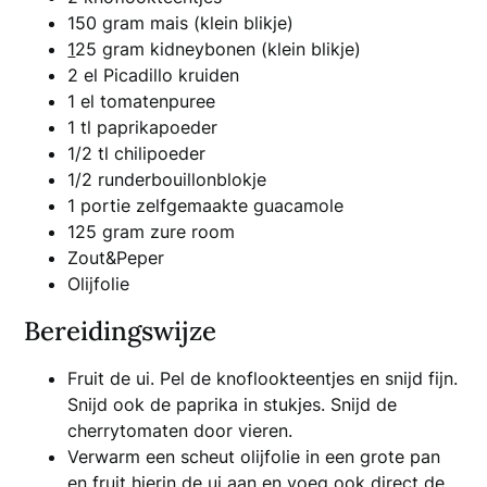
150 gram mais (klein blikje)
1
25 gram kidneybonen (klein blikje)
2 el Picadillo kruiden
1 el tomatenpuree
1 tl paprikapoeder
1/2 tl chilipoeder
1/2 runderbouillonblokje
1 portie zelfgemaakte guacamole
125 gram zure room
Zout&Peper
Olijfolie
Bereidingswijze
Fruit de ui. Pel de knoflookteentjes en snijd fijn.
Snijd ook de paprika in stukjes. Snijd de
cherrytomaten door vieren.
Verwarm een scheut olijfolie in een grote pan
en fruit hierin de ui aan en voeg ook direct de