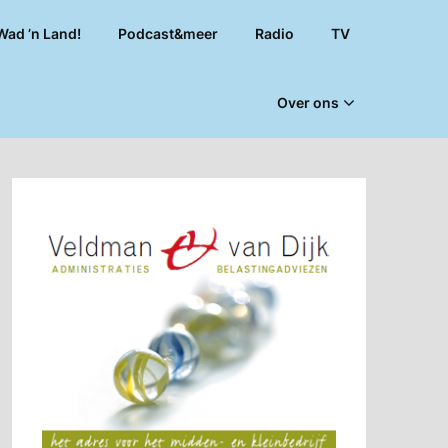
Wad ’n Land!
Podcast&meer
Radio
TV
Over ons