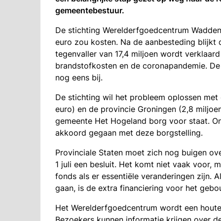
gemeentebestuur.
De stichting Werelderfgoedcentrum Waddenz
euro zou kosten. Na de aanbesteding blijkt da
tegenvaller van 17,4 miljoen wordt verklaa
brandstofkosten en de coronapandemie. De
nog eens bij.
De stichting wil het probleem oplossen met
euro) en de provincie Groningen (2,8 miljoe
gemeente Het Hogeland borg voor staat. On
akkoord gegaan met deze borgstelling.
Provinciale Staten moet zich nog buigen ov
1 juli een besluit. Het komt niet vaak voor, 
fonds als er essentiële veranderingen zijn.
gaan, is de extra financiering voor het geb
Het Werelderfgoedcentrum wordt een houte
Bezoekers kunnen informatie krijgen over 