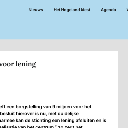
Nieuws
Het Hogeland kiest
Agenda
voor lening
 een borgstelling van 9 miljoen voor het
sluit hierover is nu, met duidelijke
rmee kan de stichting een lening afsluiten en is
alisatie van het centrum,” zo zegt het