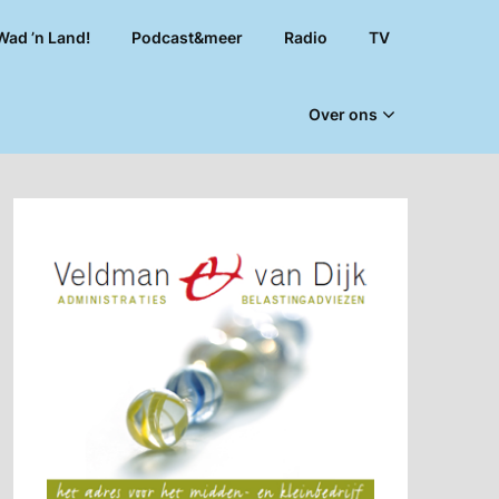
Wad ’n Land!
Podcast&meer
Radio
TV
Over ons