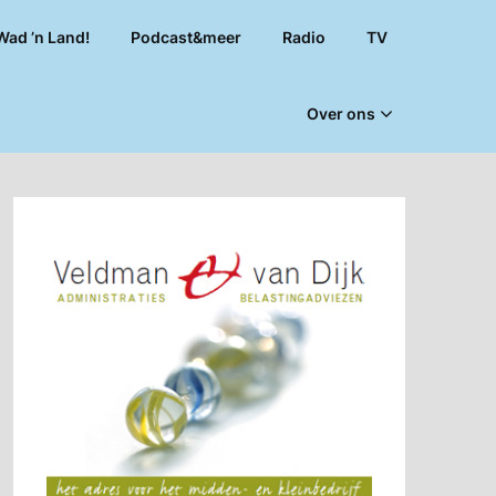
Wad ’n Land!
Podcast&meer
Radio
TV
Over ons