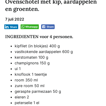
Ovenschotel met kip, aardappelen
en groenten.
7 juli 2022
Whatsapp
Share
Share
INGREDIENTEN voor 4 personen.
kipfilet (in blokjes) 400 g
vastkokende aardappelen 600 g
kerstomaten 100 g
champignons 150 g
ui 1
knoflook 1 teentje
room 350 ml
zure room 50 ml
geraspte parmezaan 50 g
eieren 2
peterselie 1 el