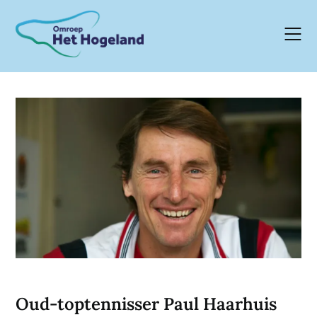
Skip
to
content
Oud-toptennisser Paul Haarhuis