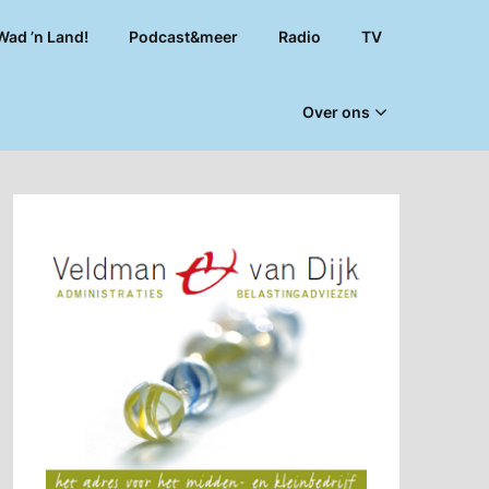
Wad ’n Land!
Podcast&meer
Radio
TV
Over ons