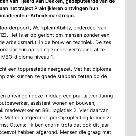
nden van Tjeerd van Dekken, gedeputeerde van de
an het traject Praktijkleren ontvingen hun
ammadirecteur Arbeidsmarktregio.
oorderpoort, Werkplein Ability, onderdeel van
Z). Het is er op gericht om mensen zonder een
de arbeidsmarkt, in de bouw en techniek. De zes
onajaar hun opleiding zonder vertraging af te
n MBO-diploma niveau 1.
ht een topprestatie neergezet. Met het diploma
 op zak kunnen ze goede stappen zetten op de
ren ontvingen deze middag een praktijkverklaring
houtbewerker, assistent wonen en bouwen,
iek medewerker en BBL logistiek 2. Vier daarvan
ege. Met een afgeronde praktijkopleiding komen ze
rnst Ottens: “Ik ben enorm trots dat ook dit jaar
uccesvol hebben afgerond. Mensen die graag met