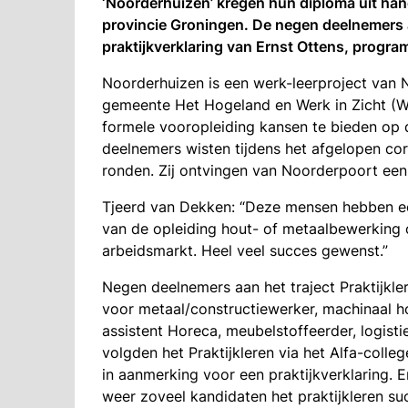
‘Noorderhuizen’ kregen hun diploma uit ha
provincie Groningen. De negen deelnemers a
praktijkverklaring van Ernst Ottens, progr
Noorderhuizen is een werk-leerproject van N
gemeente Het Hogeland en Werk in Zicht (WI
formele vooropleiding kansen te bieden op 
deelnemers wisten tijdens het afgelopen cor
ronden. Zij ontvingen van Noorderpoort ee
Tjeerd van Dekken: “Deze mensen hebben ec
van de opleiding hout- of metaalbewerking
arbeidsmarkt. Heel veel succes gewenst.”
Negen deelnemers aan het traject Praktijkle
voor metaal/constructiewerker, machinaal 
assistent Horeca, meubelstoffeerder, logist
volgden het Praktijkleren via het Alfa-coll
in aanmerking voor een praktijkverklaring. E
weer zoveel kandidaten het praktijkleren s