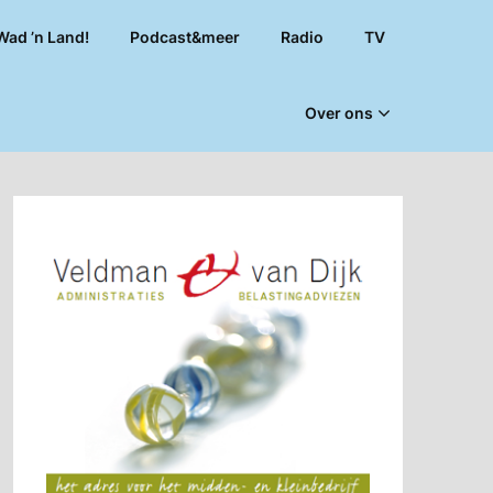
Wad ’n Land!
Podcast&meer
Radio
TV
Over ons