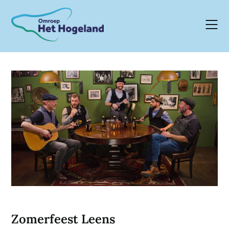
Skip
to
content
Zomerfeest Leens