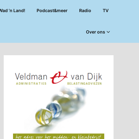
Wad ’n Land!
Podcast&meer
Radio
TV
Over ons