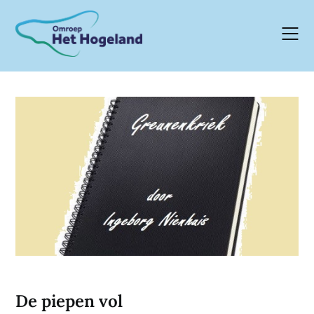
Skip
to
content
De piepen vol