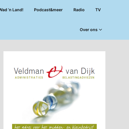
Wad ’n Land!
Podcast&meer
Radio
TV
Over ons