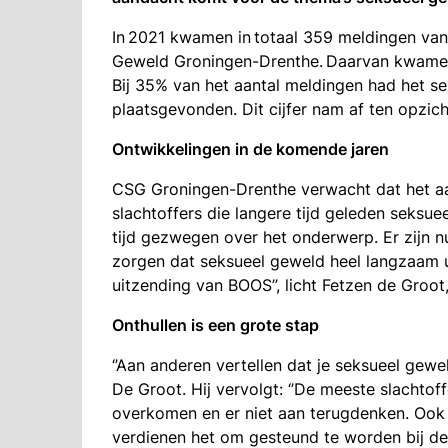
In 2021 kwamen in totaal 359 meldingen van
Geweld Groningen-Drenthe. Daarvan kwamen 
Bij 35% van het aantal meldingen had het s
plaatsgevonden. Dit cijfer nam af ten opzic
Ontwikkelingen in de komende jaren
CSG Groningen-Drenthe verwacht dat het aa
slachtoffers die langere tijd geleden seksu
tijd gezwegen over het onderwerp. Er zijn n
zorgen dat seksueel geweld heel langzaam 
uitzending van BOOS’’, licht Fetzen de Groo
Onthullen is een grote stap
‘’Aan anderen vertellen dat je seksueel gewe
De Groot. Hij vervolgt: ‘’De meeste slachtof
overkomen en er niet aan terugdenken. Ook v
verdienen het om gesteund te worden bij d