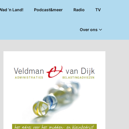
Wad ’n Land!
Podcast&meer
Radio
TV
Over ons