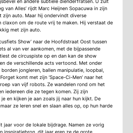
bevel en andere subtiele dienderfratsen. U zult
van Alles’ rijdt Marc Heijnen Sopacuwa in zijn
 zijn auto. Maar hij ondervindt diverse
 claxon om de route vrij te maken. Hij verstaat de
kkig met zijn auto.
cusfiets Show’ naar de Hoofdstraat Oost tussen
iets al van ver aankomen, met de bijpassende
tiest de circuspiste op en dan kan de show
en de verschillende acts vertoond. Met onder
 borden jongleren, ballen manipulatie, loopbal,
 Forget komt met zijn ‘Space-Ci-Men’ naar het
groep van vijf robots. Ze wandelen rond om het
n iedereen die ze tegen komen. Zij zijn
je en kijken je aan zoals jij naar hun kijkt. De
maar ze leren snel en slaan alles op, op hun harde
 jaar voor de lokale bijdrage. Namen ze vorig
 inspiratiebron, dit jaar eren ze de grote