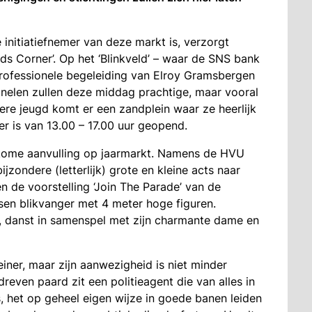
 initiatiefnemer van deze markt is, verzorgt
ds Corner’. Op het ‘Blinkveld’ – waar de SNS bank
rofessionele begeleiding van Elroy Gramsbergen
anelen zullen deze middag prachtige, maar vooral
gere jeugd komt er een zandplein waar ze heerlijk
 is van 13.00 – 17.00 uur geopend.
elkome aanvulling op jaarmarkt. Namens de HVU
ijzondere (letterlijk) grote en kleine acts naar
en de voorstelling ‘Join The Parade’ van de
ssen blikvanger met 4 meter hoge figuren.
, danst in samenspel met zijn charmante dame en
einer, maar zijn aanwezigheid is niet minder
ven paard zit een politieagent die van alles in
s, het op geheel eigen wijze in goede banen leiden