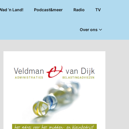
Wad ’n Land!
Podcast&meer
Radio
TV
Over ons