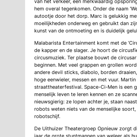
van het verkeer, een merkwaardig opsporings
hem overal tegenkomen. Onder de naam ‘Weg 
autootje door het dorp. Marc is gelukkig met
moeilijkheden onderweg en gebruikt dan zijn
kunst van de ontmoeting en is duidelijk gelu
Malabarista Entertainment komt met de ‘Cir
de kapper en de slager. Je hoort de circusf
circusmuziek. Ter plaatse bouwt de circusar
beginnen. Met veel grappen en grollen word
andere devil sticks, diabolo, borden draaien,
hoge eenwieler, messen en met vuur. Martin
straattheaterfestival. Space-Ci-Men is een 
menselijk leven te leren kennen en ze scanne
nieuwsgierig: ze lopen achter je, staan naast 
robots weten niets van de menselijke soort, 
robotschijf.
De Uithuizer Theatergroep Opnieuw zorgt dit
jaar de grote stuntmannen van weleer als hun