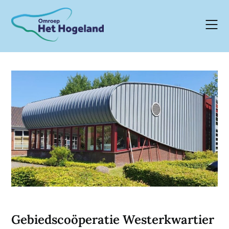
Skip
to
content
Gebiedscoöperatie Westerkwartier