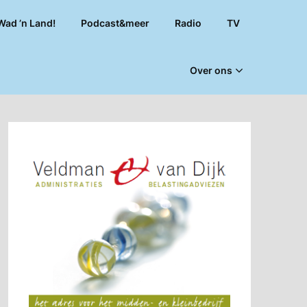
Wad ’n Land!
Podcast&meer
Radio
TV
Over ons