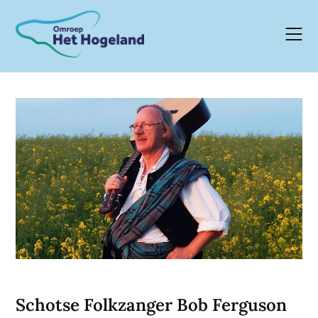
Skip
to
content
Schotse Folkzanger Bob Ferguson