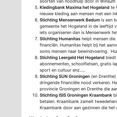
soorten van noodhulp door in Winsum
Kledingbank Maxima het Hogeland
te 
nieuwe kleding aan mensen met een in
Stichting Mensenwerk Bedum
is een b
gemeente het Hogeland in de leeftijd va
iets organiseren dan is Mensenwerk he
Stichting Humanitas
helpt mensen die h
financiën. Humanitas helpt bij het aan
soms mensen naar bewindvoering. Hum
Stichting Leergeld Het Hogeland
biedt 
abonnementen, schoolfietsen, gratis l
sport en cultuur enz…..
Stichting SUN Groningen
(en Drenthe) 
dringende financiële nood verkeren. 
provincie Groningen en Drenthe die a
Stichting ISIS Groningen Kraambank
bi
betalen. Kraambank zamelt tweedehands
Kraambank door aan gezinnen die het 