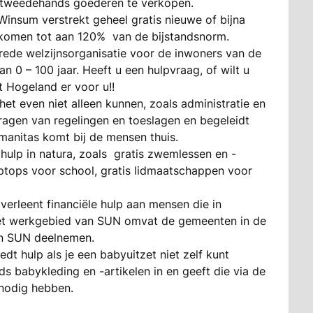
 tweedehands goederen te verkopen.
Winsum verstrekt geheel gratis nieuwe of bijna
komen tot aan 120% van de bijstandsnorm.
rede welzijnsorganisatie voor de inwoners van de
n 0 – 100 jaar. Heeft u een hulpvraag, of wilt u
t Hogeland er voor u!!
et even niet alleen kunnen, zoals administratie en
vragen van regelingen en toeslagen en begeleidt
anitas komt bij de mensen thuis.
hulp in natura, zoals gratis zwemlessen en -
aptops voor school, gratis lidmaatschappen voor
verleent financiële hulp aan mensen die in
Het werkgebied van SUN omvat de gemeenten in de
an SUN deelnemen.
edt hulp als je een babyuitzet niet zelf kunt
 babykleding en -artikelen in en geeft die via de
nodig hebben.