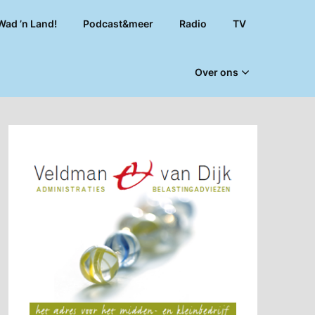
Wad ’n Land!
Podcast&meer
Radio
TV
Over ons