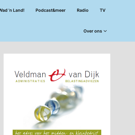
Wad ’n Land!
Podcast&meer
Radio
TV
Over ons