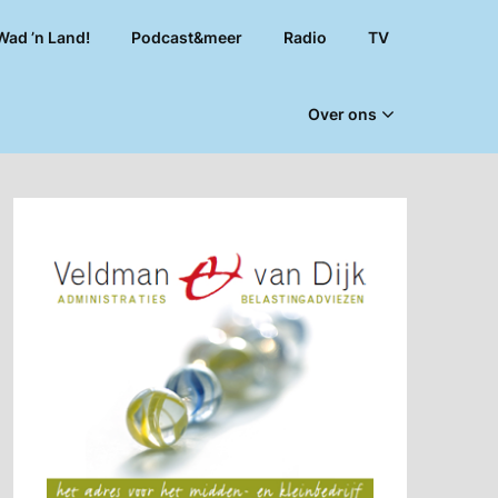
Wad ’n Land!
Podcast&meer
Radio
TV
Over ons