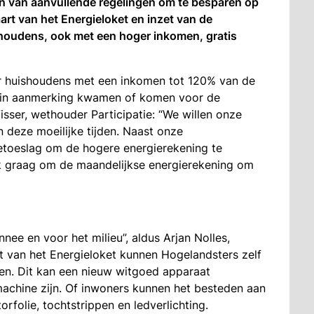
n van aanvullende regelingen om te besparen op
rt van het Energieloket en inzet van de
shoudens, ook met een hoger inkomen, gratis
or huishoudens met een inkomen tot 120% van de
ok in aanmerking kwamen of komen voor de
isser, wethouder Participatie: “We willen onze
 deze moeilijke tijden. Naast onze
toeslag om de hogere energierekening te
 graag om de maandelijkse energierekening om
ee en voor het milieu”, aldus Arjan Nolles,
van het Energieloket kunnen Hogelandsters zelf
en. Dit kan een nieuw witgoed apparaat
machine zijn. Of inwoners kunnen het besteden aan
folie, tochtstrippen en ledverlichting.