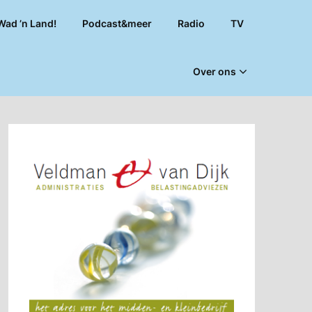
Wad ’n Land!
Podcast&meer
Radio
TV
Over ons