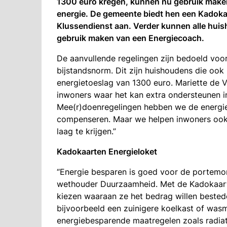
1300 euro kregen, kunnen nu gebruik make
energie. De gemeente biedt hen een Kadokaa
Klussendienst aan. Verder kunnen alle hui
gebruik maken van een Energiecoach.
De aanvullende regelingen zijn bedoeld vo
bijstandsnorm. Dit zijn huishoudens die o
energietoeslag van 1300 euro. Mariette de V
inwoners waar het kan extra ondersteunen in
Mee(r)doenregelingen hebben we de energie
compenseren. Maar we helpen inwoners ook
laag te krijgen.”
Kadokaarten Energieloket
“Energie besparen is goed voor de portemonn
wethouder Duurzaamheid. Met de Kadokaart 
kiezen waaraan ze het bedrag willen bested
bijvoorbeeld een zuinigere koelkast of was
energiebesparende maatregelen zoals radiator